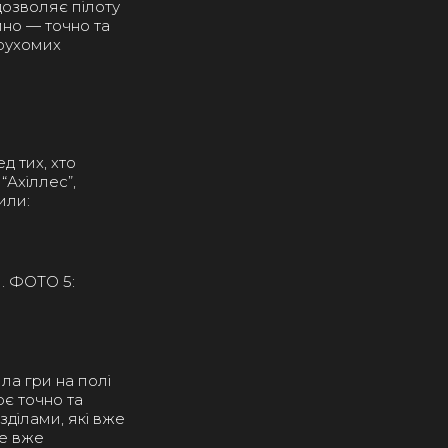
 дозволяє пілоту
мно — точно та
 рухомих
д тих, хто
“Ахіллес”,
или:
й. ФОТО 5:
а гри на полі
ює точно та
ділами, які вже
це вже