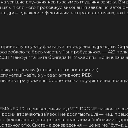
на успішне влучання навіть за умов глушіння зв’язку. Він
 ціль, після чого продовжує виконання завдання автоно
ить дрон однаково ефективним як проти статичних, так і
привернули увагу фахівців з передових підрозділів. Сере
озробкою та брав участь у її випробуваннях, — 429 полк 
ССП “Тайфун” та 13-та бригада НГУ «Хартія». Вони відзнач
овку до запуску (готовність за кілька хвилин);
сплуатації навіть в умовах активного РЕБ;
вність при ураженні бронетехніки та укріплених позиці
MAKER 10 з донаведенням від VTG DRONE змінює правил
ші дрони втрачають зв’язок і не досягають цілі — наш прац
о ефективність підтверджена реальними бойовими підроз
ю технологію. Система донаведення — це не майбутнє, 