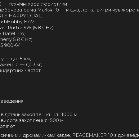
— технічні характеристики:
арбонова рама Mark4-10 — міцна, легка, витримує жорст
ERLS HAPPY DUAL;
ashHobby F722;
ч: Rush 2.5W (5.8 GHz);
 Ratel Pro;
herry 5.8 GHz;
5 900KV;
у — до 15 км;
аження — до 3 кг;
ндартних частот.
наведення
ідстань захоплення цілі: 1000 м
висота захоплення: 500 м
опілот
асичними дронами-камікадзе, PEACEMAKER 10 з донавед