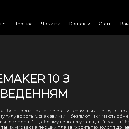
я
Про нас
Чому ми
Контакти
Статті
Вак
MAKER 10 З
ВЕДЕННЯМ
олі бою дрони-камікадзе стали незамінним інструменто
ому тилу ворога. Однак звичайні безпілотники мають об
в’язок через РЕБ, або змушені атакувати ціль “наосліп”, 
 У таких умовах на перший план виходить технологія дона