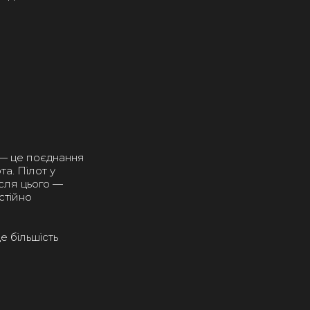
— це поєднання
а. Пілот у
ісля цього —
стійно
е більшість