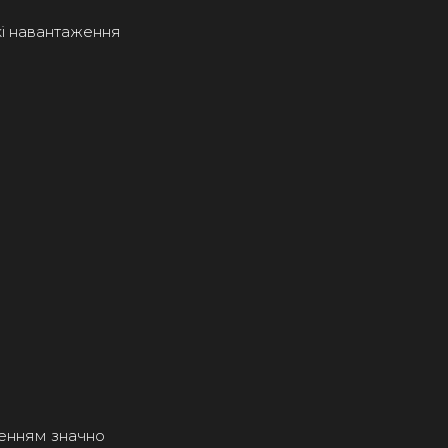
кі навантаження
енням значно