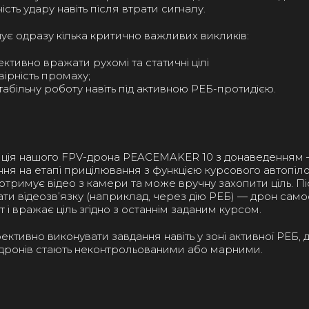
сть удару навіть після втрати сигналу.
шує одразу кілька критично важливих викликів:
тивно вражати рухомі та статичні цілі
вірність промаху;
абільну роботу навіть під активною РЕБ-протидією.
ція нашого FPV-дрона PEACEMAKER 10 з донаведенням 
ня на етапі прицілювання з функцією курсового автопілот
отримує відео з камери та може вручну захопити ціль. П
трати відеозв’язку (наприклад, через дію РЕБ) — дрон само
 і вражає ціль згідно з останнім заданим курсом.
ктивно виконувати завдання навіть у зоні активної РЕБ, д
дронів стають неконтрольованими або марними.