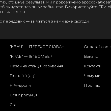
 тих, хто цінує результат. Ми продовжуємо вдосконалюва
 збільшувати темпи виробництва. Використовуйте FPV-р
інші здаються.
 передових — зв’яжіться з нами вже сьогодні.
"КВАЧ" — ПЕРЕХОПЛЮВАЧ
Оплата і дост
"КРАБ" — 18" БОМБЕР
Вакансії
Наземна станція керування
Контакти
Плата ініціації
Чому ми
FPV-дрони
Про нас
Вся продукція
Статті