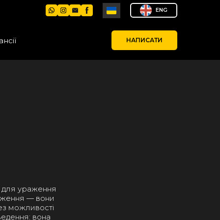
ENG
ансії
НАПИСАТИ
м для ураження
меження — вони
без можливості
ведення: вона