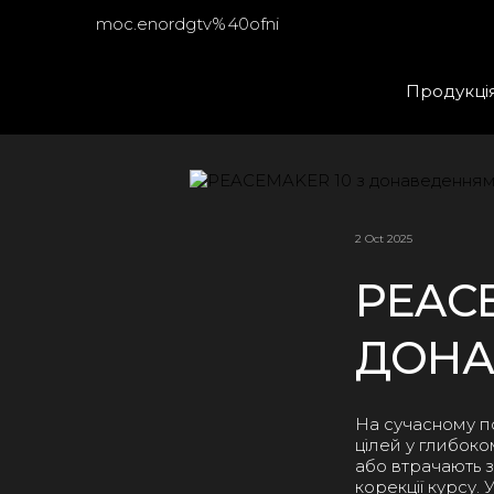
moc.enordgtv%40ofni
Продукці
2 Oct 2025
PEACE
ДОНА
На сучасному п
цілей у глибок
або втрачають з
корекції курсу.