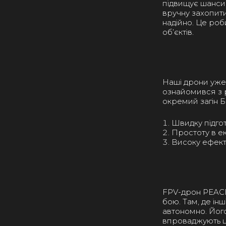
підвищує шанси 
вручну захопити
надійно. Це роб
об’єктів.
Наші дрони уже 
ознайомився з р
окремий загін Б
Швидку підгот
Простоту в ек
Високу ефекти
FPV-дрон PEACE
бою. Там, де ін
автономно. Йог
впроваджують ц