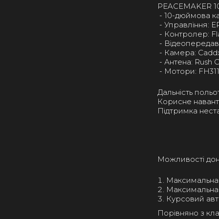
PEACEMAKER 10 
- 10-дюймова к
- Управління: 
- Контролер: Fl
- Відеопередава
- Камера: Caddx
- Антена: Rush C
- Мотори: FH311
Дальність польот
Корисне навант
Підтримка неста
Можливості до
Максимальна в
Максимальна 
Курсовий авт
Порівняно з кл