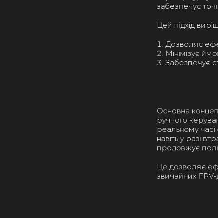
забезпечує точні
Цей підхід вирі
Дозволяє ефек
Мінімізує ймо
Забезпечує ст
Основна концеп
ручного керуван
реальному часі 
навіть у разі в
продовжує політ
Це дозволяє ефе
звичайних FPV-