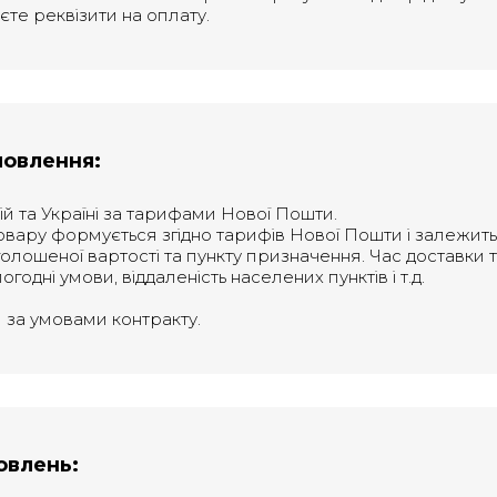
єте реквізити на оплату.
мовлення:
сій та Україні за тарифами Нової Пошти.
овару формується згідно тарифів Нової Пошти і залежить
голошеної вартості та пункту призначення. Час доставки
погодні умови, віддаленість населених пунктів і т.д.
я за умовами контракту.
овлень: