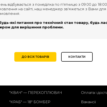
ь відбувається з понеділка по п'ятницю з 09:00 до 18:00
овлення на сайті, наш менеджер зв'яжеться з Вами для
амовлення.
дь-які питання про технічний стан товару, будь ласк
ром для вирішення проблеми.
ДО ВСІХ ТОВАРІВ
КОНТАКТИ
"КВАЧ" — ПЕРЕХОПЛЮВАЧ
Оплата і дост
"КРАБ" — 18" БОМБЕР
Вакансії