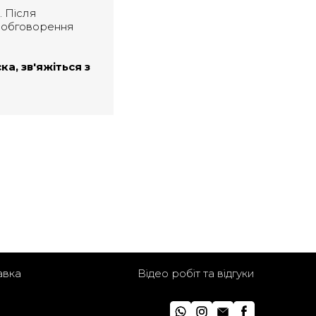
. Після
 обговорення
а, зв'яжіться з
авка
Відео робіт та відгуки