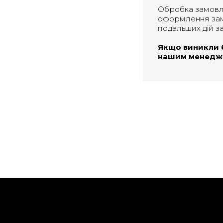
Обробка замовлен
оформлення зам
подальших дій з
Якщо виникли бу
нашим менедже