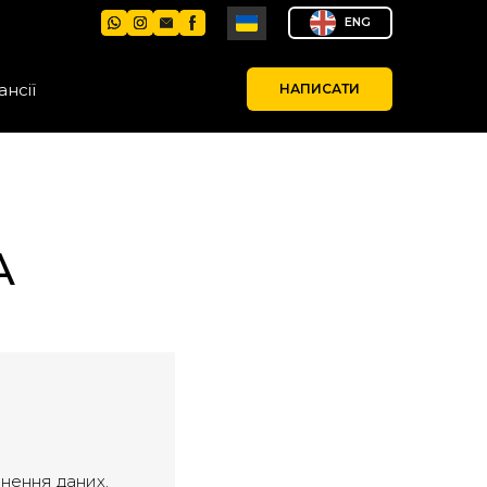
ENG
ансії
НАПИСАТИ
А
нення даних,