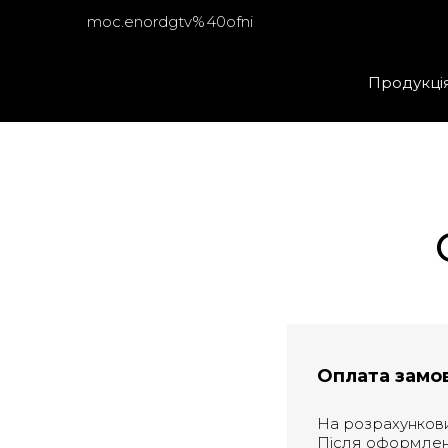
moc.enordgtv%40ofni
Продукці
Оплата замо
На розрахунков
Після оформлен