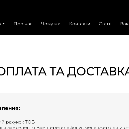
я
Про нас
Чому ми
Контакти
Статті
Вак
ОПЛАТА ТА ДОСТАВК
влення:
ий рахунок ТОВ
ня замовлення Вам перетелефонує менеджер для уточ