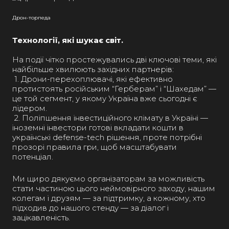
Дрон-торпеда
Технології, які шукає світ.
На події чітко простежувались дві ключові теми, які
найбільше хвилюють західних партнерів:
1. Дрони-перехоплювачі, які ефективно
протистоять російським “Герберам” і “Шахедам” —
це той сегмент, у якому Україна вже сьогодні є
лідером.
2. Поліпшення інвестиційного клімату в Україні —
іноземні інвестори готові вкладати кошти в
українські defense-tech рішення, проте потрібні
прозорі правила гри, щоб масштабувати
потенціал.
Ми щиро дякуємо організаторам за можливість
стати частиною цього неймовірного заходу, нашим
колегам і друзям — за підтримку, а кожному, хто
підходив до нашого стенду — за діалог і
зацікавленість.