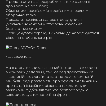
Представити наші розробки, які вже сьогодні
працюють на полі бою;
Обмінятися досвідом із провідними гравцями
оборонної галузі
Показати, наскільки далеко просунулися
українські інженери у створенні сучасних
безпілотних систем;
Позиціонувати Україну як країну, де народжуються
рішення глобального рівня.
Стенд VATAGA Drone
Наш стенд викликав значний інтерес — як серед
військових делегацій, так і серед представників
інвестиційних фондів та партнерських компаній.
Ми були раді розповісти про ефективність наших
дронів та ініціаційних рішень, а також почути
важливий фідбек від тих, хто безпосередньо
використовує технології на фронті.