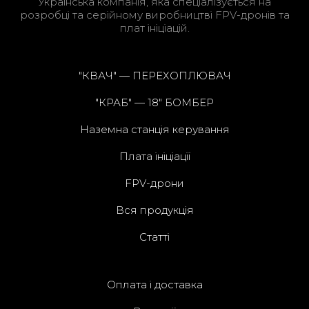
Українська компанія, яка спеціалізується на
розробці та серійному виробництві FPV-дронів та
плат ініціацій.
"КВАЧ" — ПЕРЕХОПЛЮВАЧ
"КРАБ" — 18" БОМБЕР
Наземна станція керування
Плата ініціації
FPV-дрони
Вся продукція
Статті
Оплата і доставка