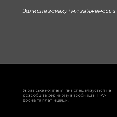
Залиште заявку і ми зв’яжемось 
Українська компанія, яка спеціалізується на
розробці та серійному виробництві FPV-
дронів та плат ініціацій.