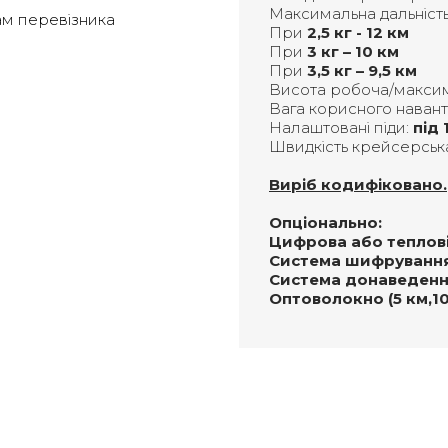
Максимальна дальність
ам перевізника
При
2,5 кг - 12 км
При
3 кг – 10 км
При
3,5 кг – 9,5 км
Висота робоча/макси
Вага корисного наван
Налаштовані піди:
під 
Швидкість крейсерськ
Виріб кодифіковано.
Опціонально:
Цифрова або теплові
Система шифрування 
Система донаведен
Оптоволокно (5 км,1