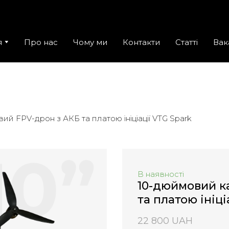
я
Про нас
Чому ми
Контакти
Статті
Вак
й FPV-дрон з АКБ та платою ініціації VTG Spark
В наявності
10-дюймовий к
та платою ініці
22 800 UAH