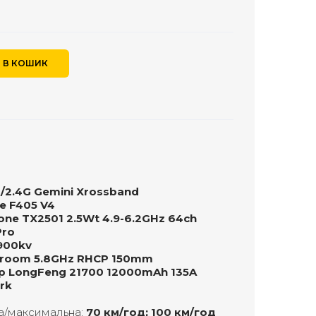
 В КОШИК
/2.4G Gemini Xrossband
e F405 V4
one TX2501 2.5Wt 4.9-6.2GHz 64ch
Pro
900kv
hroom 5.8GHz RHCP 150mm
p LongFeng 21700 12000mAh 135A
rk
а/максимальна:
70 км/год; 100 км/год