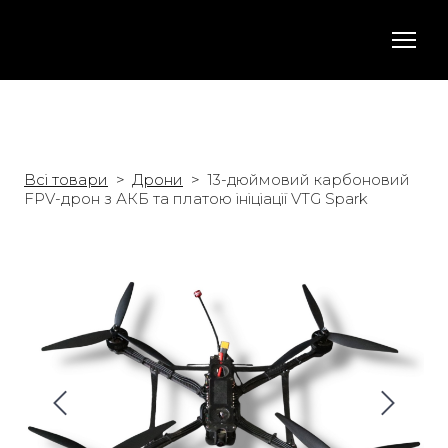
Всі товари
Дрони
13-дюймовий карбоновий
FPV-дрон з АКБ та платою ініціації VTG Spark