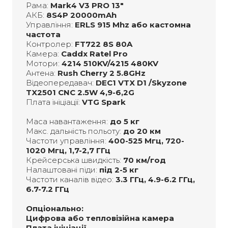
Рама:
Мark4 V3 PRO 13"
АКБ:
8S4P 20000mAh
Управління:
ERLS 915 Mhz або кастомна
частота
Контролер:
FT722 8S 80A
Камера:
Caddx Ratel Pro
Мотори:
4214 510KV/4215 480KV
Антена:
Rush Cherry 2 5.8GHz
Відеопередавач:
DEC1 VTX D1 /Skyzone
TX2501 CNC 2.5W 4,9-6,2G
Плата ініціації:
VTG Spark
Маса навантаження:
до 5 кг
Макс. дальність польоту:
до 20 км
Частоти управління:
400-525 Мгц, 720-
1020 Мгц, 1,7-2,7 ГГц
Крейсерська швидкість:
70 км/год
Налаштовані піди:
під 2-5 кг
Частоти каналів відео:
3.3 ГГц, 4.9-6.2 ГГц,
6.7-7.2 ГГц
Опціонально:
Цифрова або тепловізійна камера
Плата ініціації