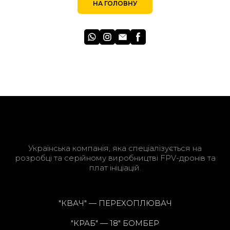
НА ГОЛОВНУ
Українська компанія, яка спеціалізується на
розробці та серійному виробництві FPV-дронів та
плат ініціацій.
"КВАЧ" — ПЕРЕХОПЛЮВАЧ
"КРАБ" — 18" БОМБЕР